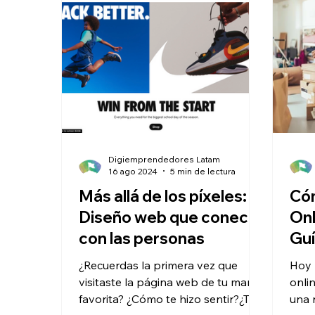
Digiemprendedores Latam
16 ago 2024
5 min de lectura
Más allá de los píxeles:
Cóm
Diseño web que conecta
Onl
con las personas
Guí
Em
¿Recuerdas la primera vez que
Hoy 
visitaste la página web de tu marca
onli
favorita? ¿Cómo te hizo sentir?¿Te
una 