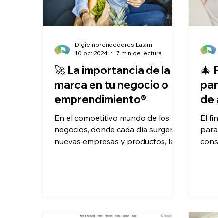
Digiemprendedores Latam
10 oct 2024
7 min de lectura
🚀 La importancia de la
🎄 
marca en tu negocio o
par
emprendimiento®️
de 
En el competitivo mundo de los
El f
negocios, donde cada día surgen
para
nuevas empresas y productos, la
cons
marca se ha convertido en uno de
ofer
los...