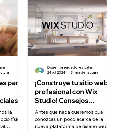
tam
Digiemprendedores Latam
ectura
24 jul 2024
3 min de lectura
es para
¡Construye tu sitio web
profesional con Wix
ciales
Studio! Consejos
ores.
imprescindibles para
os la
Antes que nada queremos que
emprendedores
cio físico
conozcas un poco acerca de la
cal
digitales
nueva plataforma de diseño web