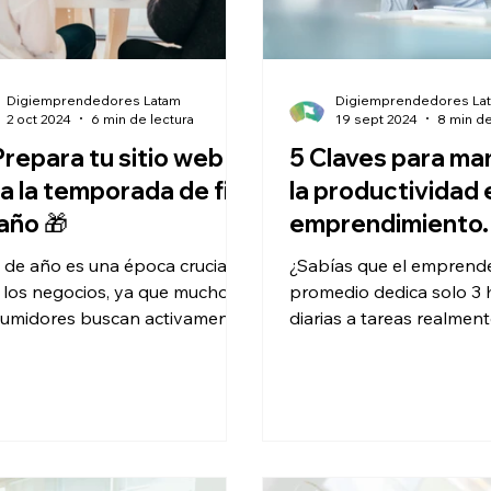
Digiemprendedores Latam
Digiemprendedores La
2 oct 2024
6 min de lectura
19 sept 2024
8 min de
Prepara tu sitio web
5 Claves para ma
a la temporada de fin
la productividad 
año 🎁
emprendimiento.
in de año es una época crucial
¿Sabías que el emprend
 los negocios, ya que muchos
promedio dedica solo 3 
umidores buscan activamente
diarias a tareas realmen
tas y experiencias especiales.
importantes? Descubre
optimizar tu tiempo