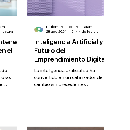
tam
Digiemprendedores Latam
 lectura
28 ago 2024
5 min de lectura
ntener
Inteligencia Artificial y el
en el
Futuro del
Emprendimiento Digital
edor
La inteligencia artificial se ha
horas
convertido en un catalizador de
te
cambio sin precedentes,
 cómo
transformando industrias enteras y
desafiando