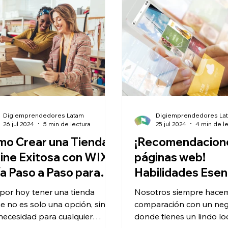
Digiemprendedores Latam
Digiemprendedores La
26 jul 2024
5 min de lectura
25 jul 2024
4 min de l
o Crear una Tienda
¡Recomendacion
ine Exitosa con WIX:
páginas web!
a Paso a Paso para
Habilidades Esen
prendedores
para Emprended
por hoy tener una tienda
Nosotros siempre hacem
ne no es solo una opción, sino
comparación con un nego
necesidad para cualquier
donde tienes un lindo lo