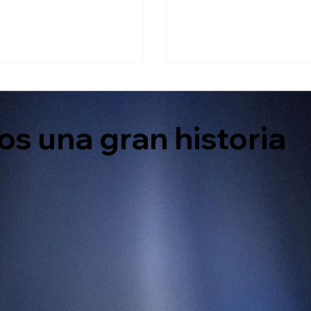
endedor que quiera expandir
comercial con buenos p
lcance
servicios y un
s una gran historia