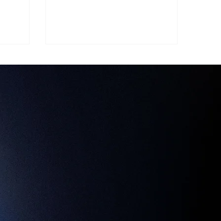
roductos o
adaptativo de Wix, una herramienta
realmente increí