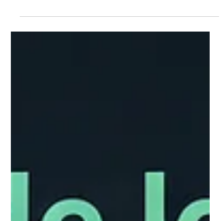
diseño web profesional
Si sientes que tu sitio web actual se ve limitado, carga lento o
simplemente "parece una plantilla más", ha llegado el
momento de conocer Wix Studio. No es solo una
actualización; es la plataforma definitiva para marcas que
buscan exclusividad y potencia técnica.