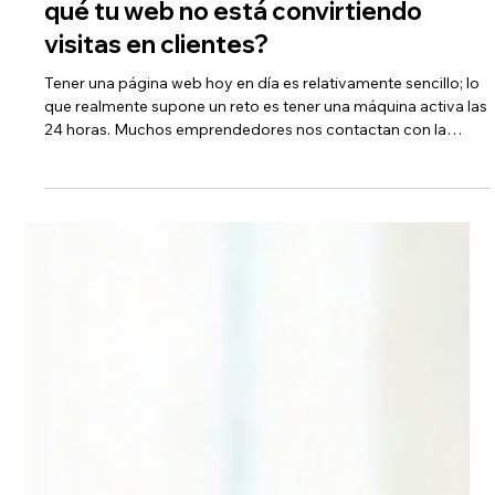
Digiemprendedores Latam
4 feb
3 min de lectura
La Auditoría de los 5 Minutos: ¿Por
qué tu web no está convirtiendo
visitas en clientes?
Tener una página web hoy en día es relativamente sencillo; lo
que realmente supone un reto es tener una máquina activa las
24 horas. Muchos emprendedores nos contactan con la
misma frustración: "No tengo visitas, mi web es bonita, pero
nadie me escribe". Si sientes que tu sitio es un desierto digital,
el problema no suele ser el producto, sino la fricción. A
continuación, te presentamos una auditoría rápida de 5
puntos clave para diagnosticar por qué tu web no está