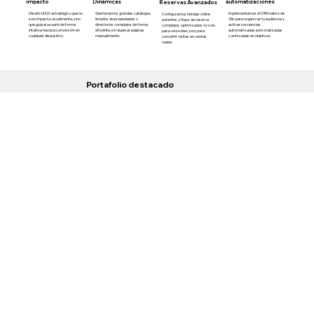
impacto
Dinámicas
automatizaciones
Reservas Avanzados
Diseño UI/UX estratégico que no
Gestionamos grandes catálogos,
Implementamos el CRM nativo de
Configuramos tiendas online
solo impacta visualmente, sino
listados de propiedades o
Wix para organizar tu audiencia y
potentes y flujos de reserva
que guía al usuario de forma
directorios complejos de forma
activar secuencias
complejos, optimizados no solo
intuitiva hacia la conversión en
eficiente, sin duplicar páginas
automatizadas personalizadas
para verse bien, sino para
cualquier dispositivo.
manualmente.
y enfocadas en objetivos.
convertir visitas en ventas
reales.
Portafolio destacado
Resultados que hablan
Servicios especializados