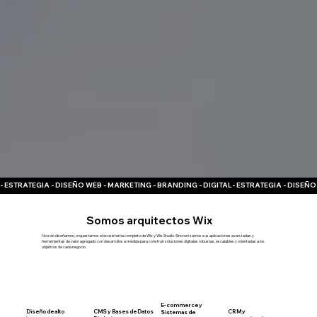
- ESTRATEGIA - DISEÑO WEB - MARKETING - BRANDING - DIGITAL
Somos arquitectos Wix
No solo diseñamos; orquestamos el ecosistema completo de Wix y Wix Studio. Sincronizamos sus aplicaciones avanzadas y
herramientas de valor agregado con desarrollos a medida para construir soluciones digitales robustas, escalables y orientadas a los
objetivos de cada negocio.
E-commerce y
Diseño de alto
CMS y Bases de Datos
CRM y
Sistemas de