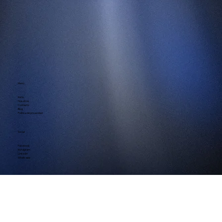
SUSCRIBIRME
Menú
Inicio
Nosotros
Contacto
Blog
Política de privacidad
Social
Facebook
Instagram
Linkedin
Whatsapp
Contacto