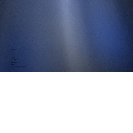
Menú
Inicio
Nosotros
Contacto
Blog
Política de privacidad
Social
Facebook
Instagram
Linkedin
Whatsapp
Contacto
contacto@digiemprendedores.com
Tel.
+57 3133152549
Bogotá - Colombia