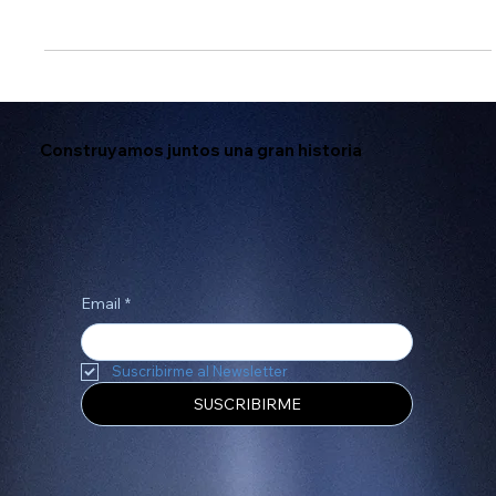
En el mundo del desarrollo web, 2026 ha marcado un punto
de inflexión. Durante años, la narrativa fue simple: "Usa Wix si
quieres algo rápido; usa WordPress si quieres algo
profesional". Sin embargo, en Digiemprendedores hemos
sido testigos (y partícipes) de una evolución tecnológica que
ha invertido los papeles.
Construyamos juntos una gran historia
Email
*
Suscribirme al Newsletter
SUSCRIBIRME