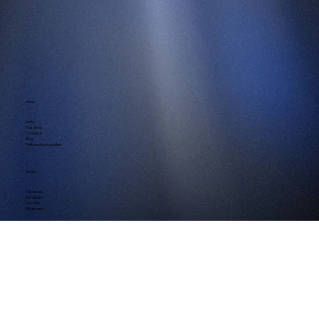
Menú
Inicio
Nosotros
Contacto
Blog
Política de privacidad
Social
Facebook
Instagram
Linkedin
Whatsapp
Contacto
contacto@digiemprendedores.com
Tel.
+57 3133152549
Bogotá - Colombia