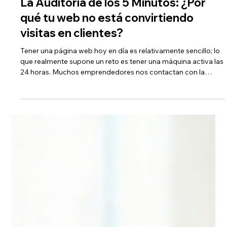
La Auditoría de los 5 Minutos: ¿Por
qué tu web no está convirtiendo
visitas en clientes?
Tener una página web hoy en día es relativamente sencillo; lo
que realmente supone un reto es tener una máquina activa las
24 horas. Muchos emprendedores nos contactan con la
misma frustración: "No tengo visitas, mi web es bonita, pero
nadie me escribe". Si sientes que tu sitio es un desierto digital,
el problema no suele ser el producto, sino la fricción. A
continuación, te presentamos una auditoría rápida de 5
puntos clave para diagnosticar por qué tu web no está
convirtie