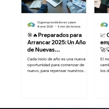
Digiemprendedores Latam
8 ene 2025
4 min de lectura
🎯🔥Preparados para
📈 
Arrancar 2025: Un Año
em
de Nuevas
🚀
Oportunidades y
Cada inicio de año es una nueva
El m
Desafíos💥🌱
oportunidad para comenzar de
camb
nuevo, para repensar nuestros
los 
objetivos y, sobre todo, para
que 
alinear nuestras...
son 