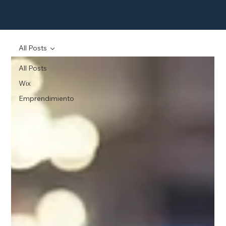
All Posts
All Posts
Wix
Emprendimiento