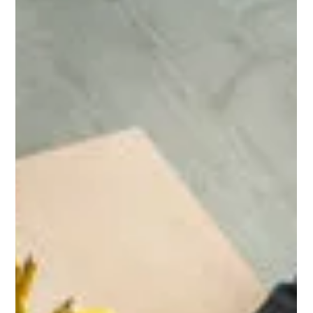
Hoy, los consumidores ya no se conforman con buenos
productos: quieren marcas que compartan sus valores. Crear
una marca con propósito no solo te ayuda a diferenciarte,
sino también a generar una conexión emocional duradera con
tu audiencia. En este blog te contamos cómo lograrlo.