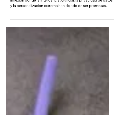
-
22 ene
4 min de lectura
🚀¿Preparados para Arrancar 2026?
Por qué una Estrategia Digital ya no
es Opcional
El 2026 no es solo "un año más". Estamos en un punto de
inflexión donde la Inteligencia Artificial, la privacidad de datos
y la personalización extrema han dejado de ser promesas
para convertirse en el estándar del mercado. Si tu negocio
todavía se maneja con la inercia de 2024 o 2025, es probable
que sientas que el terreno se mueve bajo tus pies.