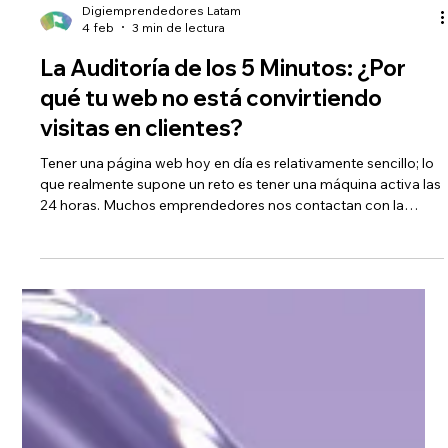
Digiemprendedores Latam
4 feb
3 min de lectura
La Auditoría de los 5 Minutos: ¿Por
qué tu web no está convirtiendo
visitas en clientes?
Tener una página web hoy en día es relativamente sencillo; lo
que realmente supone un reto es tener una máquina activa las
24 horas. Muchos emprendedores nos contactan con la
misma frustración: "No tengo visitas, mi web es bonita, pero
nadie me escribe". Si sientes que tu sitio es un desierto digital,
el problema no suele ser el producto, sino la fricción. A
continuación, te presentamos una auditoría rápida de 5
puntos clave para diagnosticar por qué tu web no está