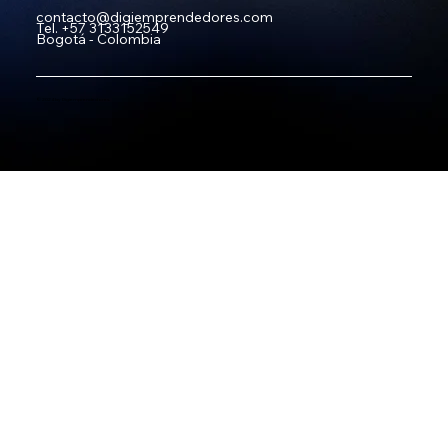
contacto@digiemprendedores.com
Tel.
+57 3133152549
Bogotá - Colombia
©
2024 by Digiemprendedores.