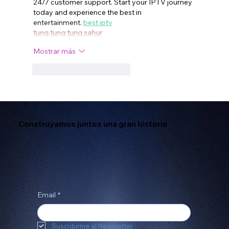
24/7 customer support. Start your IPTV journey 
today and experience the best in 
entertainment.
best iptv
tung tung tung sahur
Mostrar más
Me gusta
Reaccionar
Construyamos juntos una gran historia
Email
*
Suscribirme al Newsletter