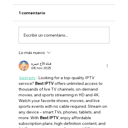
1 comentario
Escribir un comentario...
Lo más nuevo
La Auditoría de los 5 Minutos: ¿Por
qué tu web no está convirtiendo
قناة الأخ حمزة
08 nov 2025
visitas en clientes?
best iptv
 : 
Looking for a top-quality IPTV 
service? 
Best IPTV
 offers unlimited access to 
thousands of live TV channels, on-demand 
movies, and sports streaming in HD and 4K. 
Watch your favorite shows, movies, and live 
sports events with no cable required. Stream on 
any device – smart TVs, phones, tablets, and 
more. With 
Best IPTV
, enjoy affordable 
subscription plans, high-definition content, and 