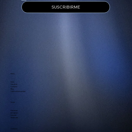
SUSCRIBIRME
Menú
Inicio
Nosotros
Contacto
Blog
Política de privacidad
Social
Facebook
Instagram
Linkedin
Whatsapp
Contacto